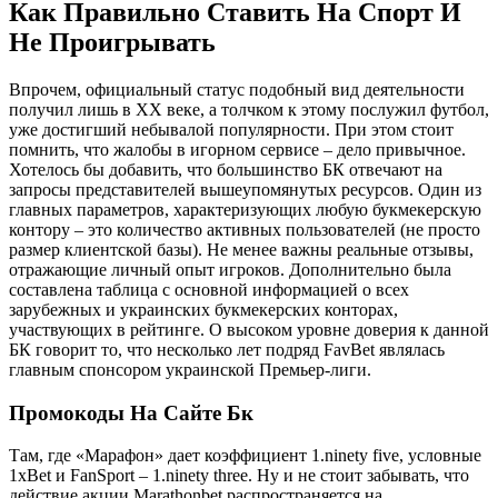
Как Правильно Ставить На Спорт И
Не Проигрывать
Впрочем, официальный статус подобный вид деятельности
получил лишь в ХХ веке, а толчком к этому послужил футбол,
уже достигший небывалой популярности. При этом стоит
помнить, что жалобы в игорном сервисе – дело привычное.
Хотелось бы добавить, что большинство БК отвечают на
запросы представителей вышеупомянутых ресурсов. Один из
главных параметров, характеризующих любую букмекерскую
контору – это количество активных пользователей (не просто
размер клиентской базы). Не менее важны реальные отзывы,
отражающие личный опыт игроков. Дополнительно была
составлена таблица с основной информацией о всех
зарубежных и украинских букмекерских конторах,
участвующих в рейтинге. О высоком уровне доверия к данной
БК говорит то, что несколько лет подряд FavBet являлась
главным спонсором украинской Премьер-лиги.
Промокоды На Сайте Бк
Там, где «Марафон» дает коэффициент 1.ninety five, условные
1xBet и FanSport – 1.ninety three. Ну и не стоит забывать, что
действие акции Marathonbet распространяется на