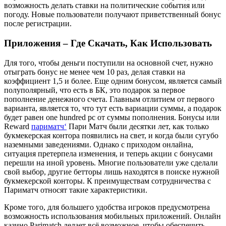
возможность делать ставки на политические события или
погоду. Новые пользователи получают приветственный бонус
после регистрации.
Приложения – Где Скачать, Как Использовать
Для того, чтобы деньги поступили на основной счет, нужно
отыграть бонус не менее чем 10 раз, делая ставки на
коэффициент 1,5 и более. Еще одним бонусом, является самый
полуполярный, что есть в БК, это подарок за первое
пополнение денежного счета. Главным отлитием от первого
варианта, является то, что тут есть вариации суммы, а подарок
будет равен one hundred pc от суммы пополнения. Бонусы или
Reward
париматч‘
Пари Матч были десятки лет, как только
букмекерская контора появились на свет, и когда были сугубо
наземными заведениями. Однако с приходом онлайна,
ситуация претерпела изменения, и теперь акции с бонусами
перешли на иной уровень. Многие пользователи уже сделали
свой выбор, другие бетторы лишь находятся в поиске нужной
букмекерской конторы. К преимуществам сотрудничества с
Париматч относят такие характеристики.
Кроме того, для большего удобства игроков предусмотрена
возможность использования мобильных приложений. Онлайн
казино Parimatch делает всё возможное, чтобы обеспечить