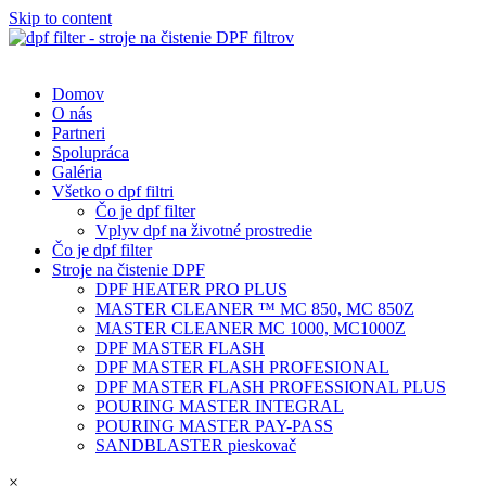
Skip to content
Domov
O nás
Partneri
Spolupráca
Galéria
Všetko o dpf filtri
Čo je dpf filter
Vplyv dpf na životné prostredie
Čo je dpf filter
Stroje na čistenie DPF
DPF HEATER PRO PLUS
MASTER CLEANER ™ MC 850, MC 850Z
MASTER CLEANER MC 1000, MC1000Z
DPF MASTER FLASH
DPF MASTER FLASH PROFESIONAL
DPF MASTER FLASH PROFESSIONAL PLUS
POURING MASTER INTEGRAL
POURING MASTER PAY-PASS
SANDBLASTER pieskovač
×