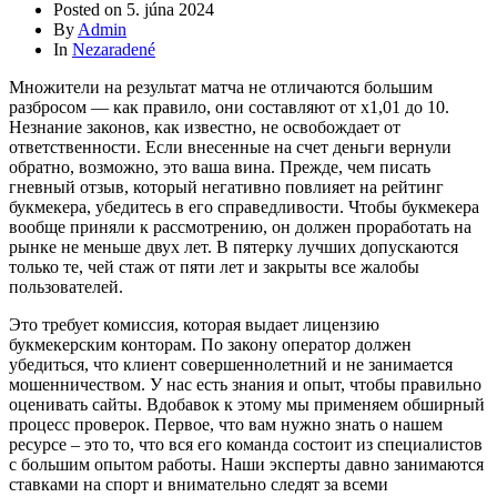
Posted on
5. júna 2024
By
Admin
In
Nezaradené
Множители на результат матча не отличаются большим
разбросом — как правило, они составляют от х1,01 до 10.
Незнание законов, как известно, не освобождает от
ответственности. Если внесенные на счет деньги вернули
обратно, возможно, это ваша вина. Прежде, чем писать
гневный отзыв, который негативно повлияет на рейтинг
букмекера, убедитесь в его справедливости. Чтобы букмекера
вообще приняли к рассмотрению, он должен проработать на
рынке не меньше двух лет. В пятерку лучших допускаются
только те, чей стаж от пяти лет и закрыты все жалобы
пользователей.
Это требует комиссия, которая выдает лицензию
букмекерским конторам. По закону оператор должен
убедиться, что клиент совершеннолетний и не занимается
мошенничеством. У нас есть знания и опыт, чтобы правильно
оценивать сайты. Вдобавок к этому мы применяем обширный
процесс проверок. Первое, что вам нужно знать о нашем
ресурсе – это то, что вся его команда состоит из специалистов
с большим опытом работы. Наши эксперты давно занимаются
ставками на спорт и внимательно следят за всеми