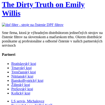
The Dirty Truth on Emily
Willis
Sme firma, ktorá je výhradným distribútorom jedinečných strojov na
čistenie filtrov na slovenskom a maďarskom trhu. Okrem distribúcie
ponúkame aj profesionálne a odborné čistenie v našich partnerských
servisoch
Partneri
Bratislavský kraj
Trnavský kraj
Trenčianský kraj
Nitrianský kraj
BanskoBystrický kraj
Žilinský kraj
Prešovský kraj
Košický kraj
LS servis, Michalovce