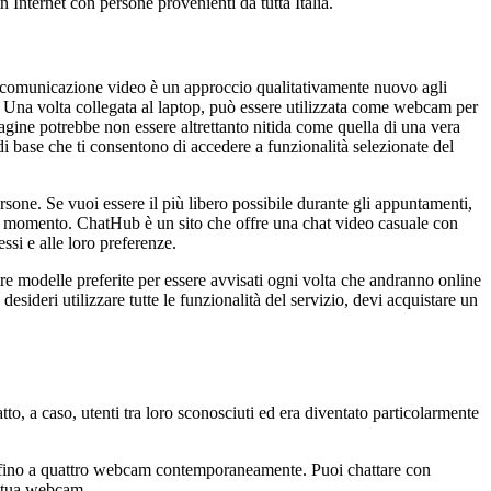
in Internet con persone provenienti da tutta Italia.
La comunicazione video è un approccio qualitativamente nuovo agli
. Una volta collegata al laptop, può essere utilizzata come webcam per
magine potrebbe non essere altrettanto nitida come quella di una vera
 base che ti consentono di accedere a funzionalità selezionate del
sone. Se vuoi essere il più libero possibile durante gli appuntamenti,
si momento. ChatHub è un sito che offre una chat video casuale con
essi e alle loro preferenze.
tre modelle preferite per essere avvisati ogni volta che andranno online
 desideri utilizzare tutte le funzionalità del servizio, devi acquistare un
, a caso, utenti tra loro sconosciuti ed era diventato particolarmente
e fino a quattro webcam contemporaneamente. Puoi chattare con
la tua webcam.