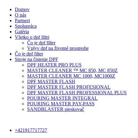
Domov
O nás
Partneri
Spolupráca
Galéria
Všetko o dpf filtri
Čo je dpf filter
Vplyv dpf na životné prostredie
Čo je dpf filter
Stroje na čistenie DPF
DPF HEATER PRO PLUS
MASTER CLEANER ™ MC 850, MC 850Z
MASTER CLEANER MC 1000, MC1000Z
DPF MASTER FLASH
DPF MASTER FLASH PROFESIONAL
DPF MASTER FLASH PROFESSIONAL PLUS
POURING MASTER INTEGRAL
POURING MASTER PAY-PASS
SANDBLASTER pieskovač
+421917717727