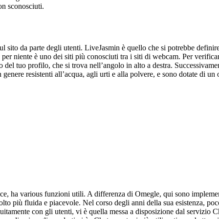
on sconosciuti.
 sito da parte degli utenti. LiveJasmin è quello che si potrebbe definire 
per niente è uno dei siti più conosciuti tra i siti di webcam. Per verifi
 del tuo profilo, che si trova nell’angolo in alto a destra. Successivamen
enere resistenti all’acqua, agli urti e alla polvere, e sono dotate di u
e, ha various funzioni utili. A differenza di Omegle, qui sono implement
o più fluida e piacevole. Nel corso degli anni della sua esistenza, poco 
atuitamente con gli utenti, vi è quella messa a disposizione dal servizio C