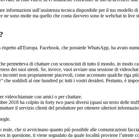
vare informazioni sull’assistenza tecnica disponibile per il tuo modello d
 ce ne sono molte ma quello che conta davvero sono le webchat in live s
?
ess rispetto all'Europa. Facebook, che possiede WhatsApp, ha avuto nume
e permetteva di chattare con sconosciuti di tutto il mondo, in modo casu
teness dei suoi utenti. Se, invece, vuoi avviare una sessione di videochat 
in incontri non propriamente piacevoli, come accennato qualche riga più s
 che soddisfi al one hundred pc tutti i vostri desideri. Pertanto, è impos
r videochiamate con amici o per chattare.
e 2018 ha colpito in forty two paesi diversi (quasi un terzo delle truff
tattare il servizio clienti del produttore per ottenere ulteriori informazio
megle.
mpo reale, che si avvicinano quanto più possibile alle comunicazioni faccia
x in questione, ti viene segnalato da quale località proviene l’utente co