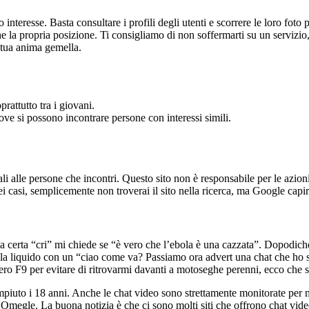
o interesse. Basta consultare i profili degli utenti e scorrere le loro fot
he la propria posizione. Ti consigliamo di non soffermarti su un servizio
a tua anima gemella.
attutto tra i giovani.
ve si possono incontrare persone con interessi simili.
ali alle persone che incontri. Questo sito non è responsabile per le azio
i casi, semplicemente non troverai il sito nella ricerca, ma Google capirà
. Una certa “cri” mi chiede se “è vero che l’ebola è una cazzata”. Dopodi
la liquido con un “ciao come va? Passiamo ora advert una chat che ho sc
ro F9 per evitare di ritrovarmi davanti a motoseghe perenni, ecco che 
piuto i 18 anni. Anche le chat video sono strettamente monitorate per man
 Omegle. La buona notizia è che ci sono molti siti che offrono chat vid