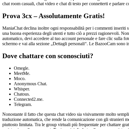
chat room casuali, chat video e chat di testo per connetterti e parlare c
Prova 3cx – Assolutamente Gratis!
ManiaChat declina inoltre ogni responsabilità per i commenti inseriti sul
una buona esperienza degli utenti e tutto ciò a prezzi ragionevoli. Non 
automatico, devi accedere al tuo account personale e fare clic sulla foto
schermo e vai alla sezione „Dettagli personali“. Le BazooCam sono in g
Dove chattare con sconosciuti?
Omegle.
MeetMe.
Moco.
Anonymous Chat.
Whisper.
Chatous.
Connected2.me.
Telegram.
Nonostante il fatto che questa chat video sia visivamente molto semplic
traduzione automatica, che rende la comunicazione con gli stranieri molt
piuttosto limitata. Tra le group virtuali più frequentate per chattare gr