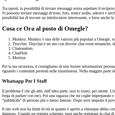
Tra questi, la possibilità di inviare messaggi senza aspettare il reciproc
Si possono inviare messaggi di testo, foto, notice audio, adesivi e anc
possibilità hai di trovare un interlocutore interessante, e forse anche l
Cosa ce Ora al posto di Omegle?
Monkey. Monkey è una delle various più popolari a Omegle, sopr
Tinychat. Tinychat è un sito con diverse chat room tematiche, do
Chatrandom.
ChatHub.
Meetzur.
Per la tua sicurezza, ti consigliamo di non fornire informazioni person
riguardo i contentuti presenti nelle trasmissioni. Nella maggior parte de
Whatsapp Per I Staff
Il problema è che gli altri, dall’altra parte, non lo erano, per niente
frega di parlare con me). Poi una ragazza che mi coglie impreparato e 
“pubblicità” di persone più o meno famose. Dopo aver stuprato il pove
Il sito web non ha limiti di età in quanto è aperto a chiunque abbia com
dannoso. Usando un registra schermo, puoi anche registrare la chat di