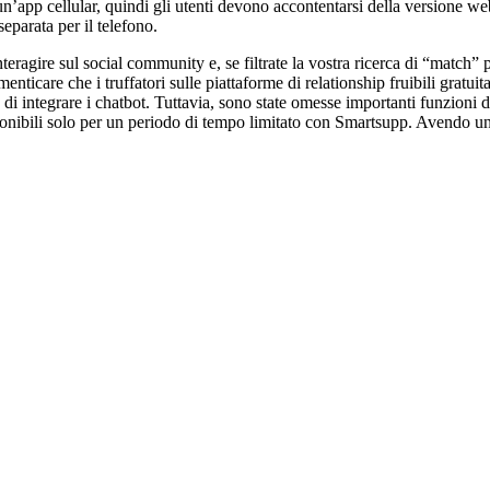
un’app cellular, quindi gli utenti devono accontentarsi della versione we
parata per il telefono.
interagire sul social community e, se filtrate la vostra ricerca di “match
nticare che i truffatori sulle piattaforme di relationship fruibili grat
e di integrare i chatbot. Tuttavia, sono state omesse importanti funzioni 
ponibili solo per un periodo di tempo limitato con Smartsupp. Avendo una