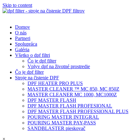
Skip to content
Domov
O nás
Partneri
Spolupráca
Galéria
Všetko o dpf filtri
Čo je dpf filter
Vplyv dpf na životné prostredie
Čo je dpf filter
Stroje na čistenie DPF
DPF HEATER PRO PLUS
MASTER CLEANER ™ MC 850, MC 850Z
MASTER CLEANER MC 1000, MC1000Z
DPF MASTER FLASH
DPF MASTER FLASH PROFESIONAL
DPF MASTER FLASH PROFESSIONAL PLUS
POURING MASTER INTEGRAL
POURING MASTER PAY-PASS
SANDBLASTER pieskovač
×