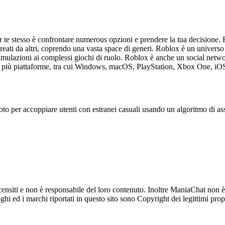
per te stesso è confrontare numerous opzioni e prendere la tua decisione.
eati da altri, coprendo una vasta space di generi. Roblox è un universo v
imulazioni ai complessi giochi di ruolo. Roblox è anche un social network
su più piattaforme, tra cui Windows, macOS, PlayStation, Xbox One, iO
noto per accoppiare utenti con estranei casuali usando un algoritmo di a
ensiti e non è responsabile del loro contenuto. Inoltre ManiaChat non è
loghi ed i marchi riportati in questo sito sono Copyright dei legittimi propr