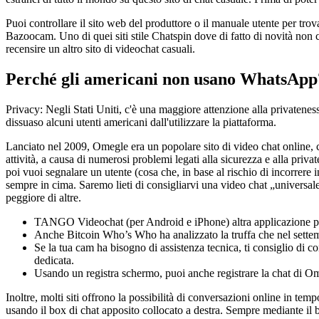
Puoi controllare il sito web del produttore o il manuale utente per tro
Bazoocam. Uno di quei siti stile Chatspin dove di fatto di novità non
recensire un altro sito di videochat casuali.
Perché gli americani non usano WhatsApp
Privacy: Negli Stati Uniti, c'è una maggiore attenzione alla privaten
dissuaso alcuni utenti americani dall'utilizzare la piattaforma.
Lanciato nel 2009, Omegle era un popolare sito di video chat online, ch
attività, a causa di numerosi problemi legati alla sicurezza e alla priva
poi vuoi segnalare un utente (cosa che, in base al rischio di incorrere 
sempre in cima. Saremo lieti di consigliarvi una video chat „universale“
peggiore di altre.
TANGO Videochat (per Android e iPhone) altra applicazione pe
Anche Bitcoin Who’s Who ha analizzato la truffa che nel settembr
Se la tua cam ha bisogno di assistenza tecnica, ti consiglio di con
dedicata.
Usando un registra schermo, puoi anche registrare la chat di O
Inoltre, molti siti offrono la possibilità di conversazioni online in te
usando il box di chat apposito collocato a destra. Sempre mediante il bo