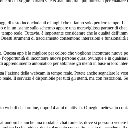
one di cui voglio parlarti vi è eChat, uno tra i più utilizzati per chattare 
aggi di testo inconcludenti e lunghi che ti fanno solo perdere tempo. 
o e in un istante sullo schermo appare una meravigliosa partner di chat
in tempo reale. Tuttavia, è importante considerare che la qualità dell’im
uesti strumenti di tracciamento consentono interazioni e funzionalità di
e. Questa app è la migliore per coloro che vogliono incontrare nuove per
o l’opportunità di incontrare nuove persone quasi ovunque e in qualsia
o di apprendimento automatico per abbinare gli utenti in base ai loro inter
 tutta l’azione della webcam in tempo reale. Potete anche segnalare le vos
eale. Il servizio è disponibile per tutti gli utenti, ma con restrizioni. Se
web di chat online, dopo 14 anni di attività. Omegle metteva in contatto
.
Chatrandom ha anche una modalità chat roulette, dove si possono veder
r avviare la chat video, devi solamente consentire al sito di accedere al