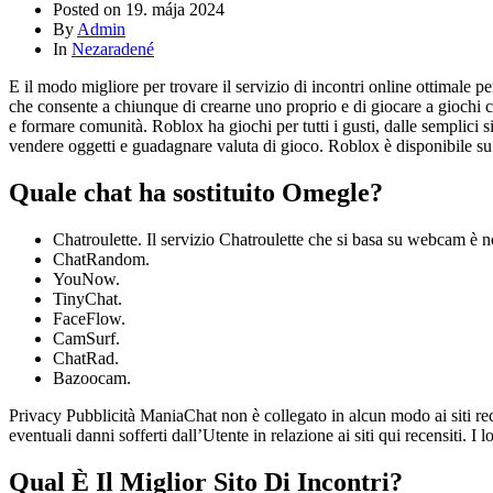
Posted on
19. mája 2024
By
Admin
In
Nezaradené
E il modo migliore per trovare il servizio di incontri online ottimale 
che consente a chiunque di crearne uno proprio e di giocare a giochi cr
e formare comunità. Roblox ha giochi per tutti i gusti, dalle semplici s
vendere oggetti e guadagnare valuta di gioco. Roblox è disponibile 
Quale chat ha sostituito Omegle?
Chatroulette. Il servizio Chatroulette che si basa su webcam è 
ChatRandom.
YouNow.
TinyChat.
FaceFlow.
CamSurf.
ChatRad.
Bazoocam.
Privacy Pubblicità ManiaChat non è collegato in alcun modo ai siti rec
eventuali danni sofferti dall’Utente in relazione ai siti qui recensiti. I 
Qual È Il Miglior Sito Di Incontri?