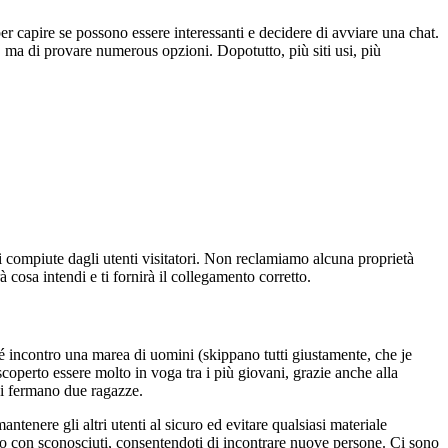
o per capire se possono essere interessanti e decidere di avviare una chat.
, ma di provare numerous opzioni. Dopotutto, più siti usi, più
ni compiute dagli utenti visitatori. Non reclamiamo alcuna proprietà
 cosa intendi e ti fornirà il collegamento corretto.
ché incontro una marea di uomini (skippano tutti giustamente, che je
operto essere molto in voga tra i più giovani, grazie anche alla
si fermano due ragazze.
tenere gli altri utenti al sicuro ed evitare qualsiasi materiale
eo con sconosciuti, consentendoti di incontrare nuove persone. Ci sono