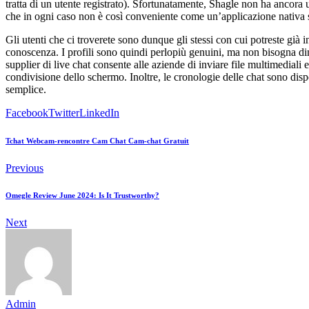
tratta di un utente registrato). Sfortunatamente, Shagle non ha ancora 
che in ogni caso non è così conveniente come un’applicazione nativa se
Gli utenti che ci troverete sono dunque gli stessi con cui potreste già 
conoscenza. I profili sono quindi perlopiù genuini, ma non bisogna dime
supplier di live chat consente alle aziende di inviare file multimediali 
condivisione dello schermo. Inoltre, le cronologie delle chat sono dis
semplice.
Facebook
Twitter
LinkedIn
Tchat Webcam-rencontre Cam Chat Cam-chat Gratuit
Previous
Omegle Review June 2024: Is It Trustworthy?
Next
Admin