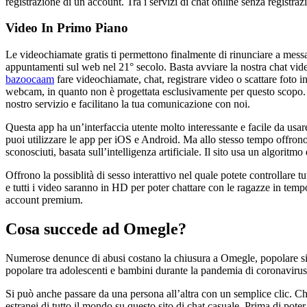
registrazione di un account. Tra i servizi di chat online senza registrazi
Video In Primo Piano
Le videochiamate gratis ti permettono finalmente di rinunciare a mess
appuntamenti sul web nel 21° secolo. Basta avviare la nostra chat vide
bazoocaam
fare videochiamate, chat, registrare video o scattare foto 
webcam, in quanto non è progettata esclusivamente per questo scopo. Q
nostro servizio e facilitano la tua comunicazione con noi.
Questa app ha un’interfaccia utente molto interessante e facile da usar
puoi utilizzare le app per iOS e Android. Ma allo stesso tempo offron
sconosciuti, basata sull’intelligenza artificiale. Il sito usa un algoritm
Offrono la possiblità di sesso interattivo nel quale potete controllare
e tutti i video saranno in HD per poter chattare con le ragazze in tempo r
account premium.
Cosa succede ad Omegle?
Numerose denunce di abusi costano la chiusura a Omegle, popolare sito 
popolare tra adolescenti e bambini durante la pandemia di coronavirus
Si può anche passare da una persona all’altra con un semplice clic. 
estranei di tutto il mondo su questo sito di chat casuale. Prima di pote